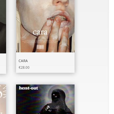
CARA
€
28.00