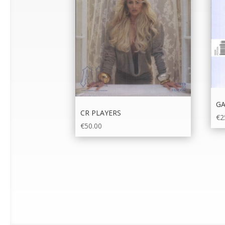
G
CR PLAYERS
€
2
€
50.00