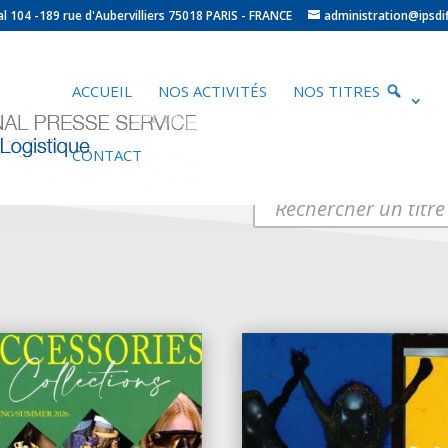
ocal 104 -189 rue d'Aubervilliers 75018 PARIS - FRANCE
administration@ipsdif
ACCUEIL
NOS ACTIVITÉS
NOS TITRES
CONTACT
Products
search