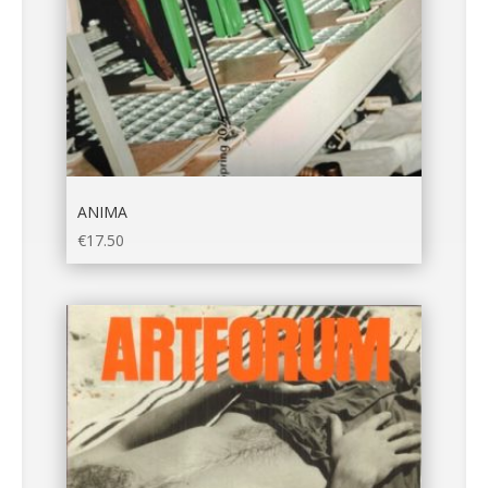
ANIMA
€
17.50