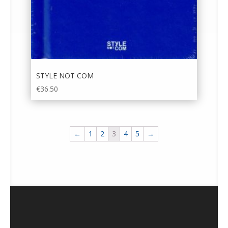
STYLE NOT COM
€
36.50
←
1
2
3
4
5
→