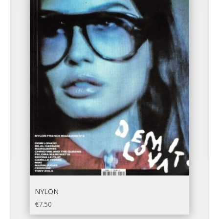
NYLON
€
7.50