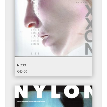
NOXX
€
45.00