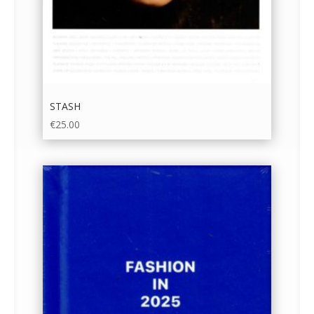
STASH
€
25.00