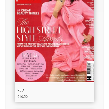
RED
€
10.50