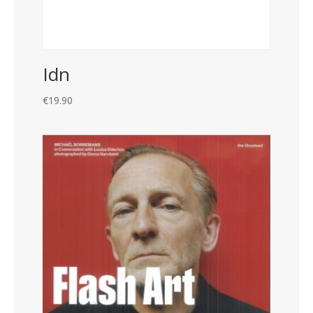
Idn
€
19.90