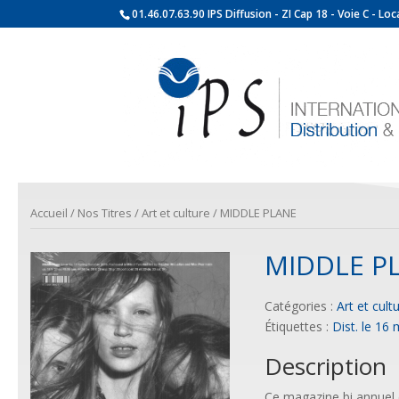
01.46.07.63.90 IPS Diffusion - ZI Cap 18 - Voie C - L
Accueil
/
Nos Titres
/
Art et culture
/ MIDDLE PLANE
MIDDLE P
Catégories :
Art et cult
Étiquettes :
Dist. le 16
Description
Ce magazine bi annuel ex