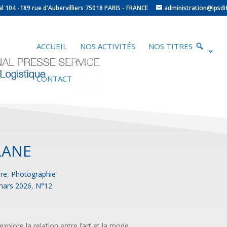
ocal 104 -189 rue d'Aubervilliers 75018 PARIS - FRANCE
administration@ipsdif
ACCUEIL
NOS ACTIVITÉS
NOS TITRES
CONTACT
LANE
ure
,
Photographie
 mars 2026
,
N°12
plore la relation entre l’art et la mode.