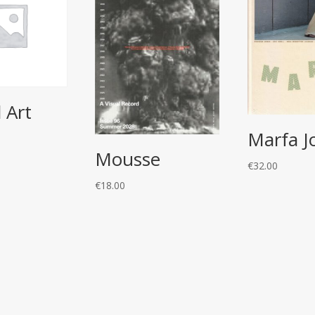
l Art
Marfa J
Mousse
€
32.00
€
18.00