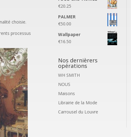
€
20.25
PALMER
alité choisie.
€
50.00
érents processus
Wallpaper
€
16.50
Nos dernièrers
opérations
WH SMITH
NOUS
Maisons
Librairie de la Mode
Carrousel du Louvre