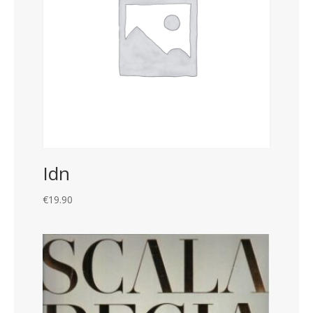
Idn
€
19.90