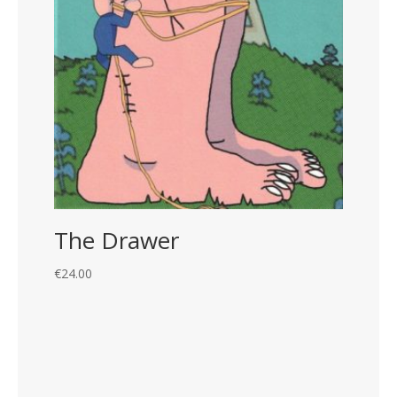
The Drawer
€
24.00