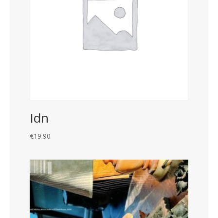
Idn
€
19.90