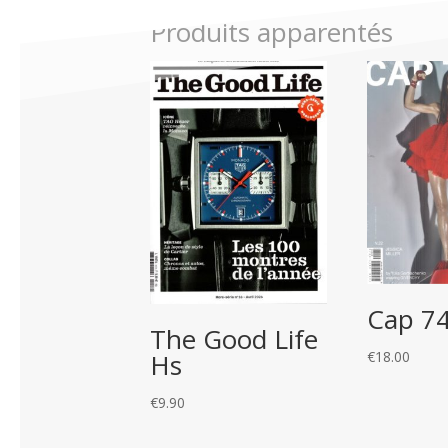
Produits apparentés
Cap 7
The Good Life
€
18.00
Hs
€
9.90