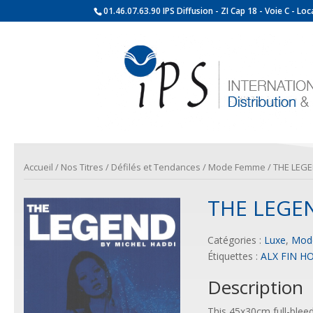
01.46.07.63.90 IPS Diffusion - ZI Cap 18 - Voie C - L
Accueil
/
Nos Titres
/
Défilés et Tendances
/
Mode Femme
/ THE LEG
THE LEGE
Catégories :
Luxe
,
Mod
Étiquettes :
ALX FIN 
Description
This 45x30cm full-blee