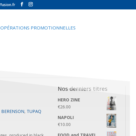
fusion.fr
OPÉRATIONS PROMOTIONNELLES
Nos derniers titres
HERO ZINE
€
26.00
A BERENSON
,
TUPAQ
NAPOLI
€
10.00
FOOD and TRAVEL
ges, produced in black