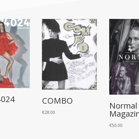
4024
COMBO
Normal
Magazi
€
28.00
€
50.00