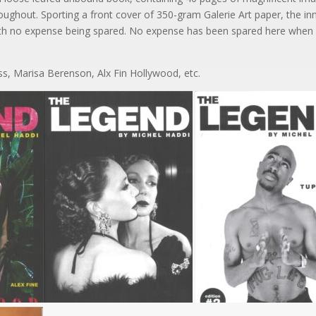
oughout. Sporting a front cover of 350-gram Galerie Art paper, the in
ith no expense being spared. No expense has been spared here when o
, Marisa Berenson, Alx Fin Hollywood, etc.