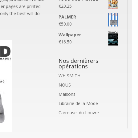
€
20.25
ner pages are printed
nly the best will do
PALMER
€
50.00
Wallpaper
€
16.50
Nos dernièrers
opérations
WH SMITH
NOUS
Maisons
Librairie de la Mode
Carrousel du Louvre