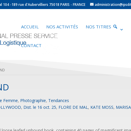
ocal 104 -189 rue d'Aubervilliers 75018 PARIS - FRANCE
administration@ipsdif
ACCUEIL
NOS ACTIVITÉS
NOS TITRES
CONTACT
END
ND
e Femme
,
Photographie
,
Tendances
HOLLYWOOD
,
Dist. le 16 oct. 25
,
FLORE DE MAL
,
KATE MOSS
,
MARIS
d loose leafed unbound book, containing 40 pages of magnificent ima