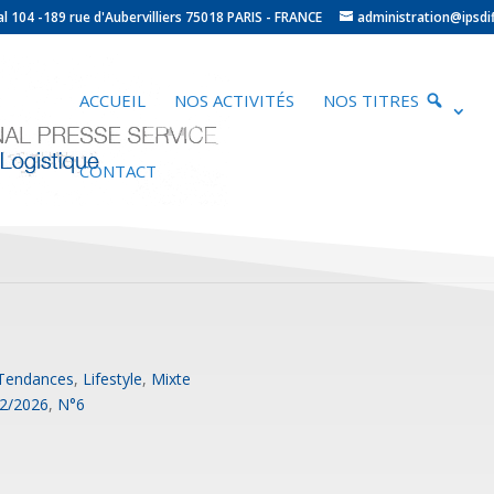
ocal 104 -189 rue d'Aubervilliers 75018 PARIS - FRANCE
administration@ipsdif
ACCUEIL
NOS ACTIVITÉS
NOS TITRES
CONTACT
 Tendances
,
Lifestyle
,
Mixte
02/2026
,
N°6