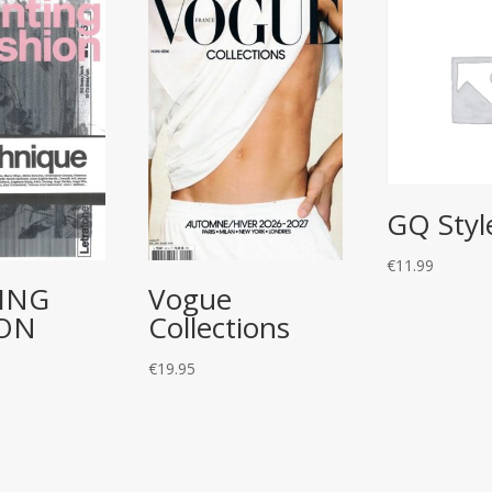
GQ Styl
€
11.99
ING
Vogue
ION
Collections
€
19.95