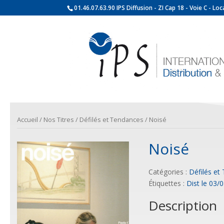
01.46.07.63.90 IPS Diffusion - ZI Cap 18 - Voie C - L
Accueil
/
Nos Titres
/
Défilés et Tendances
/ Noisé
Noisé
Catégories :
Défilés et
Étiquettes :
Dist le 03/
Description