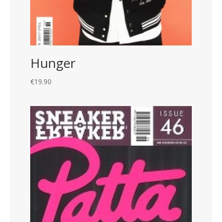
Hunger
€
19.90