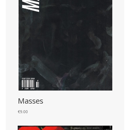
Masses
€
9.00