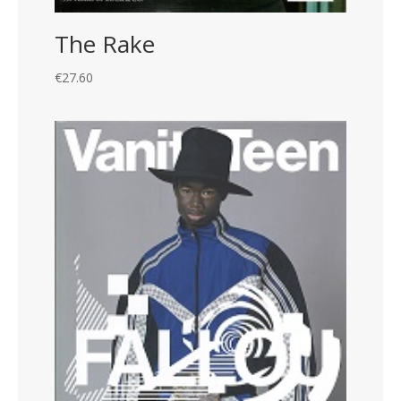
The Rake
€
27.60