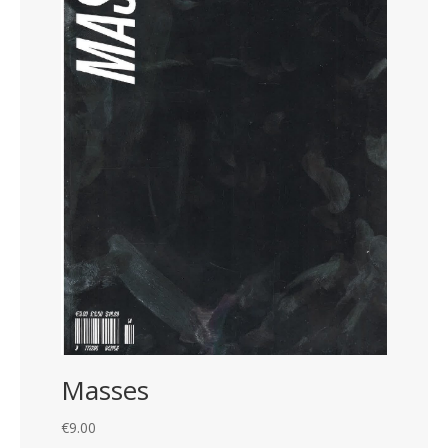
Masses
€
9.00