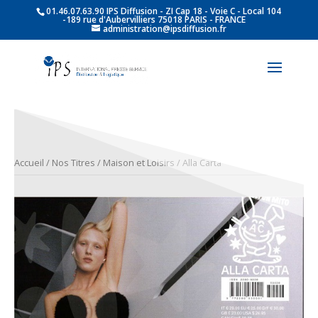
01.46.07.63.90 IPS Diffusion - ZI Cap 18 - Voie C - Local 104
-189 rue d'Aubervilliers 75018 PARIS - FRANCE
administration@ipsdiffusion.fr
Accueil
/
Nos Titres
/
Maison et Loisirs
/ Alla Carta