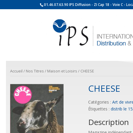
01.46.07.63.90 IPS Diffusion - ZI Cap 18 - Voie C - L
Accueil
/
Nos Titres
/
Maison et Loisirs
/ CHEESE
CHEESE
Catégories :
Art de vivr
Étiquettes :
distrib le 1
Description
Magazine indépendant a