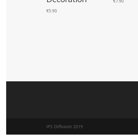
€
7.90
€
5.90
IPS Diffusion 2019