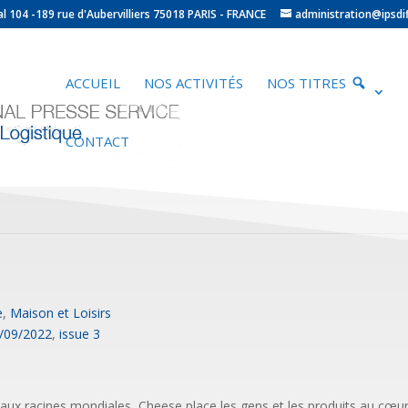
ocal 104 -189 rue d'Aubervilliers 75018 PARIS - FRANCE
administration@ipsdif
ACCUEIL
NOS ACTIVITÉS
NOS TITRES
CONTACT
e
,
Maison et Loisirs
5/09/2022
,
issue 3
ux racines mondiales, Cheese place les gens et les produits au cœur 