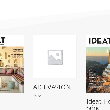
AD EVASION
€
5.50
Ideat H
Série