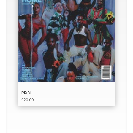
MSM
€
20.00