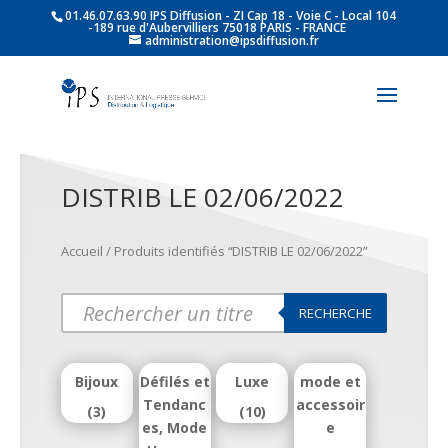
01.46.07.63.90 IPS Diffusion - ZI Cap 18 - Voie C - Local 104
-189 rue d'Aubervilliers 75018 PARIS - FRANCE
administration@ipsdiffusion.fr
DISTRIB LE 02/06/2022
Accueil
/ Produits identifiés “DISTRIB LE 02/06/2022”
Products
RECHERCHE
search
Bijoux
Défilés et
Luxe
mode et
Tendanc
accessoir
(3)
(10)
es, Mode
e