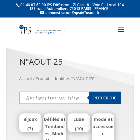
01.46.07.63.90 IPS Diffusion - ZI Cap 18 - Voie C - Local 104
-189 rue d'Aubervilliers 75018 PARIS - FRANCE
administration@ipsdiffusion.fr
N°AOUT 25
Accueil
/ Produits identifiés “N°AOUT 25”
Products
RECHERCHE
search
Bijoux
Défilés et
Luxe
mode et
Tendanc
accessoir
(3)
(10)
es, Mode
e