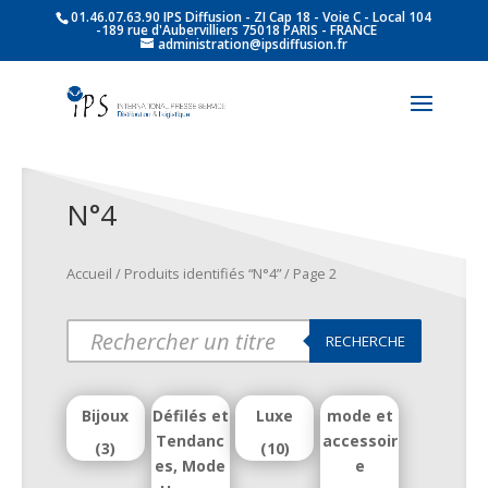
01.46.07.63.90 IPS Diffusion - ZI Cap 18 - Voie C - Local 104
-189 rue d'Aubervilliers 75018 PARIS - FRANCE
administration@ipsdiffusion.fr
N°4
Accueil
/
Produits identifiés “N°4”
/ Page 2
Products
RECHERCHE
search
Bijoux
Défilés et
Luxe
mode et
Tendanc
accessoir
(3)
(10)
es, Mode
e