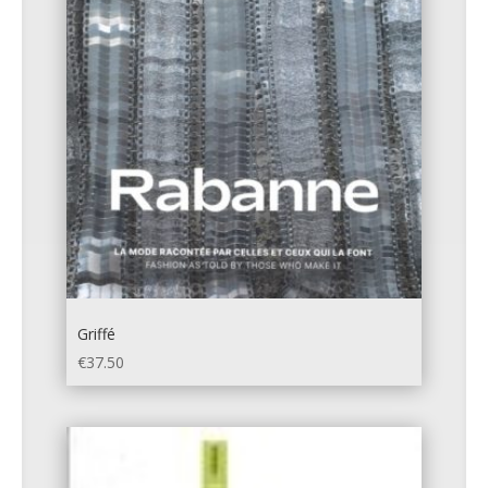
Griffé
€
37.50